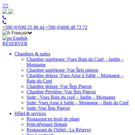
+590 (0)590 25 88 44
+590 (0)690 48 72 72
Français
English
RÉSERVER
Chambres & suites
Chambre supérieure :Vues Bain du Curé – Jardin –
Montagne
Chambre supérieure :Vue Îlets pigeon
Chambre deluxe :Vues Anse à Sable – Montagne –
Bain du Curé
Chambre deluxe :Vue Îlets Pigeon
Chambre Privilège :Vue Îlets Pigeon
Suite : Vues Bain du curé – Jardin – Montagne
Suite :Vues Anse à Sable – Montagne – Bain du Curé
Suite :Vue Îlets Pigeon
Hôtel & services
Restaurant en bord de plage
Petit-déjeuner flottant
Restaurant de l’hôtel : La Réserve